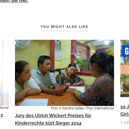
nden Sie hier.
YOU MIGHT ALSO LIKE
10 J
tional
Foto © Sandra Gätke / Plan International
Gir
13
Jury des Ulrich Wickert Preises für
1. Jul
Kinderrechte kürt Sieger 2014