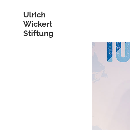
Ulrich
Wickert
Skip
Stiftung
to
content