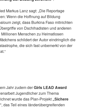
ied Markus Lanz sagt: „Die Reportage
nnen: Wenn die Hoffnung auf Bildung
baloum zeigt, dass Burkina Faso mitnichten
e Übergriffe von Dschihadisten und anderen
3 Millionen Menschen zu Heimatlosen
ädchens schildert der Autor eindringlich die
tastrophe, die sich fast unbemerkt von der
at.“
esem Jahr zudem der
Girls LEAD Award
dienarbeit Jugendlicher zum Thema
ichnet wurde das Plan-Projekt
„Sichere
“
, das Teil eines länderübergreifenden