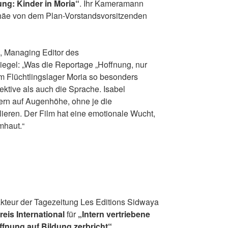
ng: Kinder in Moria“
. Ihr Kameramann
äe von dem Plan-Vorstandsvorsitzenden
, Managing Editor des
egel: „Was die Reportage „Hoffnung, nur
m Flüchtlingslager Moria so besonders
ektive als auch die Sprache. Isabel
rn auf Augenhöhe, ohne je die
rlieren. Der Film hat eine emotionale Wucht,
mhaut.“
kteur der Tagezeitung Les Editions Sidwaya
reis International
für
„Intern vertriebene
fnung auf Bildung zerbricht“
.