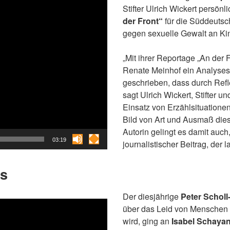
Stifter Ulrich Wickert persönl
der Front“
für die Süddeutsc
gegen sexuelle Gewalt an Ki
„Mit ihrer Reportage „An der 
Renate Meinhof ein Analyses
geschrieben, dass durch Refle
sagt Ulrich Wickert, Stifter u
Einsatz von Erzählsituationen
Bild von Art und Ausmaß die
Autorin gelingt es damit auch
03:19
journalistischer Beitrag, der 
is
Der diesjährige
Peter Scholl
über das Leid von Menschen i
wird, ging an
Isabel Schayan