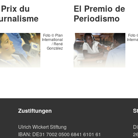
 Prix du
El Premio de
urnalisme
Periodismo
Foto © Plan
Foto 
International
Intern
/ René
González
Zustiftungen
S
Ulrich Wickert Stiftung
Di
IBAN: DE31 7002 0500 6841 6101 61
26