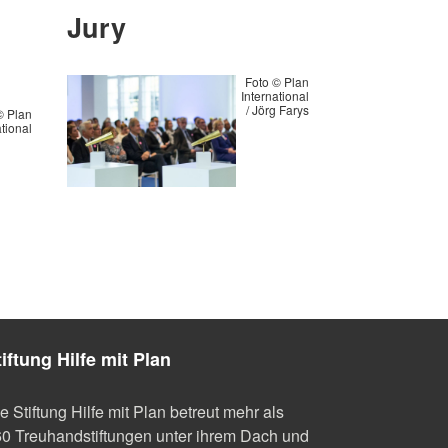
Jury
Foto © Plan
International
/ Jörg Farys
© Plan
ational
tiftung Hilfe mit Plan
e Stiftung Hilfe mit Plan betreut mehr als
0 Treuhandstiftungen unter ihrem Dach und