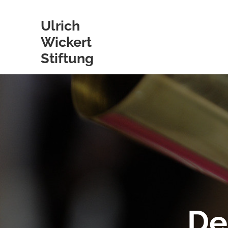
Ulrich
Wickert
Skip
Stiftung
to
content
De